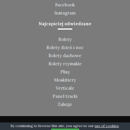
Facebook
Instagram
Najczęściej odwiedzane
Rolety
Rolety dzień i noc
Rolety dachowe
Rolety rzymskie
Plisy
Moskitiery
Verticale
Panel tracki
Żaluzje
By continuing to browse this site, you agree to our
use of cookies
.
©
2019-2020
Montaż Rolety