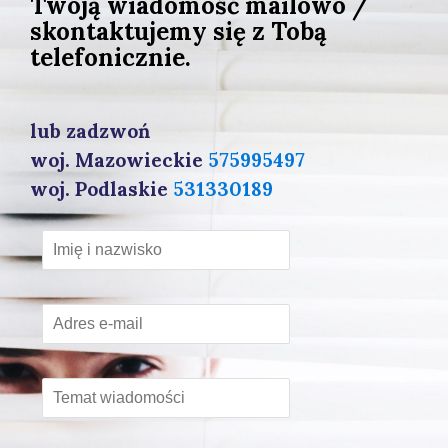
Twoją wiadomość mailowo /
skontaktujemy się z Tobą
telefonicznie.
lub zadzwoń
woj. Mazowieckie
575995497
woj. Podlaskie
531330189