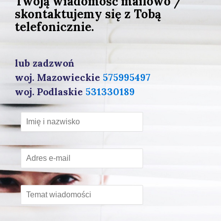
Twoją wiadomość mailowo /
skontaktujemy się z Tobą
telefonicznie.
lub zadzwoń
woj. Mazowieckie
575995497
woj. Podlaskie
531330189