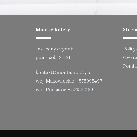
Montaż Rolety
Stref
Jesteśmy czynni:
Polity
pon - sob: 9 - 21
Gwaran
Pomia
kontakt@montazrolety.pl
woj. Mazowieckie -
575995497
woj. Podlaskie -
531330189