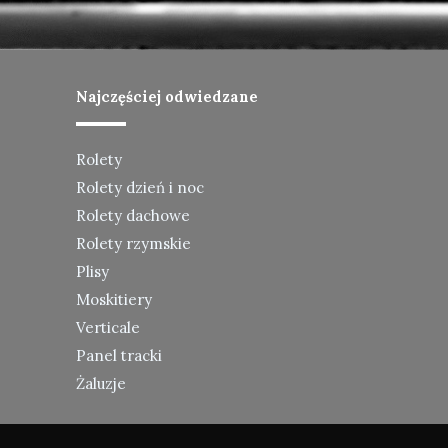
Najczęściej odwiedzane
Rolety
Rolety dzień i noc
Rolety dachowe
Rolety rzymskie
Plisy
Moskitiery
Verticale
Panel tracki
Żaluzje