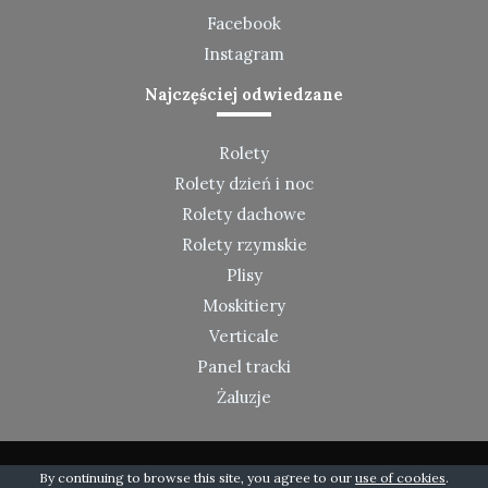
Facebook
Instagram
Najczęściej odwiedzane
Rolety
Rolety dzień i noc
Rolety dachowe
Rolety rzymskie
Plisy
Moskitiery
Verticale
Panel tracki
Żaluzje
By continuing to browse this site, you agree to our
use of cookies
.
©
2019-2020
Montaż Rolety